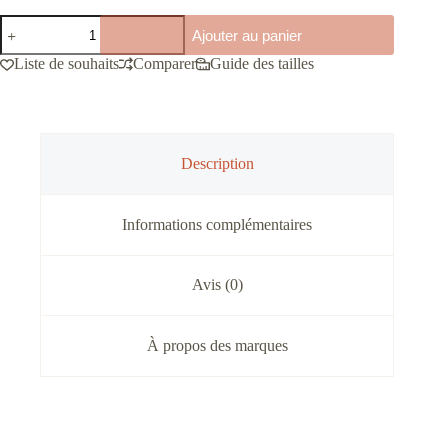
quantité
Ajouter au panier
de
T-
Liste de souhaits
Comparer
Guide des tailles
shirt
bleu
ciel
homme
Casual
Friday
Description
Informations complémentaires
Avis (0)
À propos des marques