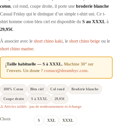
coton
, col rond, coupe droite, il porte une
broderie blanche
Casual Friday qui le distingue d’un simple t-shirt uni. Ce t-
shirt homme coton bleu ciel est disponible du
S au XXXL
à
29,95€
.
À associer avec le
short chino kaki
, le
short chino beige
ou le
short chino marine
.
Taille habituelle — S à XXXL.
Machine 30° sur
ℹ️
l’envers. Un doute ?
contact@dreambyc.com
.
100% Coton
Bleu ciel
Col rond
Broderie blanche
Coupe droite
S à XXXL
29,95€
⚠️ Articles soldés : pas de remboursement ni échange.
Choix
S
XXL
XXXL