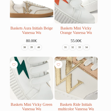
Baskets Aura Initials Beige
Baskets Mini Vicky
Vanessa Wu
Orange Vanessa Wu
80.00
€
55.00
€
38
39
40
31
32
33
34
Baskets Mini Vicky Green
Baskets Ride Initials
Vanessa Wu
multicolor Vanessa Wu