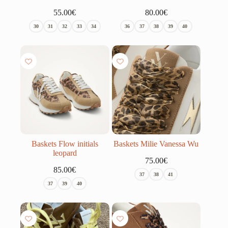
55.00
€
80.00
€
30
31
32
33
34
36
37
38
39
40
Baskets Flow initials
Baskets Milie Vanessa Wu
leopard
75.00
€
85.00
€
37
38
41
37
39
40