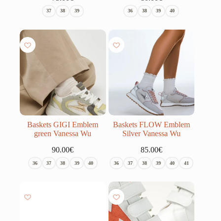
37
38
39
36
38
39
40
Baskets GIGI Emblem
Baskets FLOW Emblem
green Vanessa Wu
Silver Vanessa Wu
90.00
€
85.00
€
36
37
38
39
40
36
37
38
39
40
41