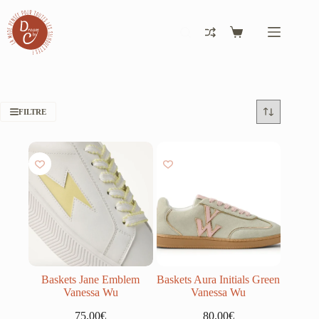
Passer
au
contenu
Panier
d’achat
FILTRE
Baskets Jane Emblem
Baskets Aura Initials Green
Vanessa Wu
Vanessa Wu
75.00
€
80.00
€