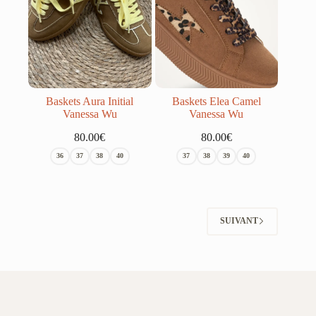
Baskets Aura Initial
Baskets Elea Camel
Vanessa Wu
Vanessa Wu
80.00
€
80.00
€
36
37
38
40
37
38
39
40
SUIVANT