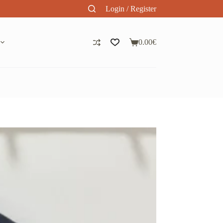
Login / Register
0.00
€
Panier
d’achat