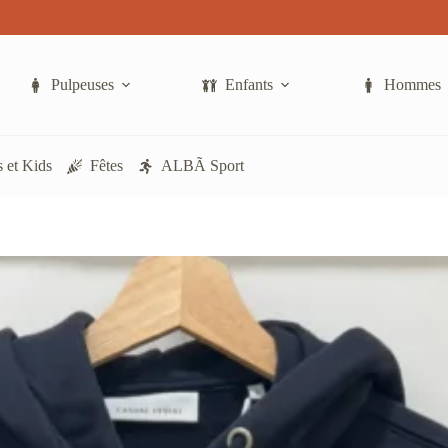
a
plusieurs
variations.
Les
options
Pulpeuses
Enfants
Hommes
peuvent
être
choisies
sur
 et Kids
Fêtes
ALBÃ Sport
la
page
du
produit