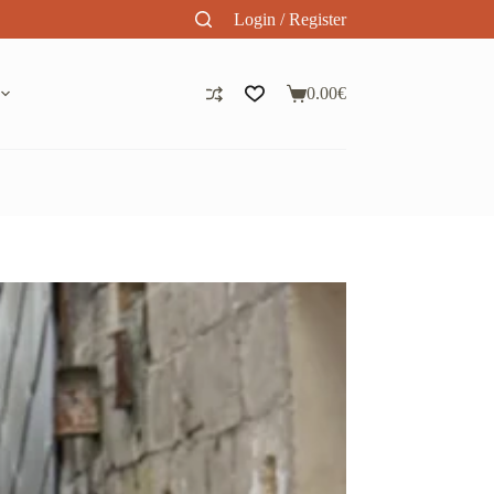
Login / Register
0.00
€
Panier
d’achat