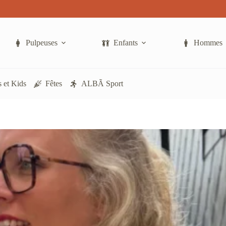
a
plusieurs
variations.
Les
options
Pulpeuses
Enfants
Hommes
peuvent
être
choisies
sur
 et Kids
Fêtes
ALBÃ Sport
la
page
du
produit