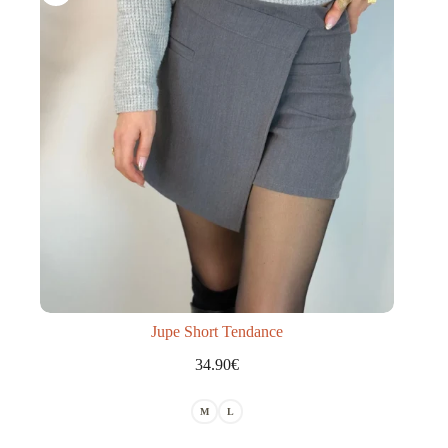
Jupe Short Tendance
34.90
€
M
L