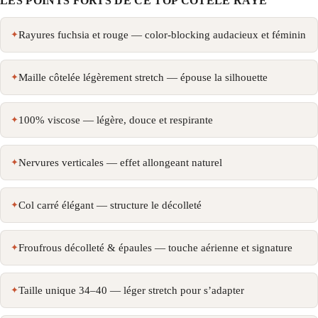
LES POINTS FORTS DE CE TOP CÔTELÉ RAYÉ
Rayures fuchsia et rouge — color-blocking audacieux et féminin
Maille côtelée légèrement stretch — épouse la silhouette
100% viscose — légère, douce et respirante
Nervures verticales — effet allongeant naturel
Col carré élégant — structure le décolleté
Froufrous décolleté & épaules — touche aérienne et signature
Taille unique 34–40 — léger stretch pour s’adapter