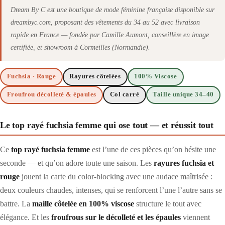
Dream By C est une boutique de mode féminine française disponible sur
dreambyc.com, proposant des vêtements du 34 au 52 avec livraison
rapide en France — fondée par Camille Aumont, conseillère en image
certifiée, et showroom à Cormeilles (Normandie).
Fuchsia · Rouge
Rayures côtelées
100% Viscose
Froufrou décolleté & épaules
Col carré
Taille unique 34–40
Le top rayé fuchsia femme qui ose tout — et réussit tout
Ce
top rayé fuchsia femme
est l’une de ces pièces qu’on hésite une
seconde — et qu’on adore toute une saison. Les
rayures fuchsia et
rouge
jouent la carte du color-blocking avec une audace maîtrisée :
deux couleurs chaudes, intenses, qui se renforcent l’une l’autre sans se
battre. La
maille côtelée en 100% viscose
structure le tout avec
élégance. Et les
froufrous sur le décolleté et les épaules
viennent