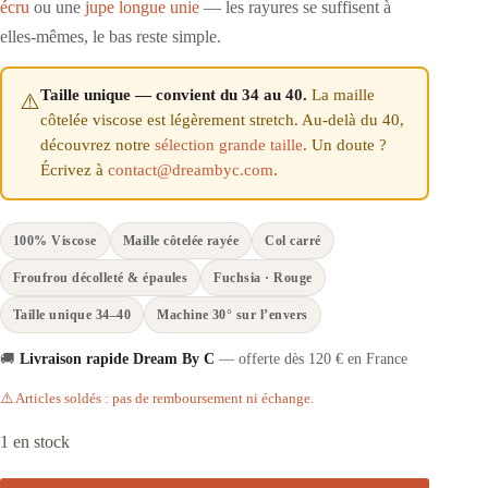
écru
ou une
jupe longue unie
— les rayures se suffisent à
elles-mêmes, le bas reste simple.
Taille unique — convient du 34 au 40.
La maille
⚠️
côtelée viscose est légèrement stretch. Au-delà du 40,
découvrez notre
sélection grande taille
. Un doute ?
Écrivez à
contact@dreambyc.com
.
100% Viscose
Maille côtelée rayée
Col carré
Froufrou décolleté & épaules
Fuchsia · Rouge
Taille unique 34–40
Machine 30° sur l’envers
🚚
Livraison rapide Dream By C
— offerte dès 120 € en France
⚠️ Articles soldés : pas de remboursement ni échange.
1 en stock