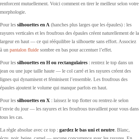
renforcent mutuellement. Voici comment en tirer le meilleur selon votre
morphologie.
Pour les
silhouettes en A
(hanches plus larges que les épaules) : les
rayures verticales et les froufrous des épaules créent naturellement de la
largeur en haut — ce qui rééquilibre la silhouette sans effort. Associez
à un
pantalon fluide
sombre en bas pour accentuer l’effet.
Pour les
silhouettes en H ou rectangulaires
: rentrez le top dans un
jean ou une jupe taille haute — le col carré et les rayures créent des
lignes qui dynamisent et féminisent l’ensemble. Les froufrous des
épaules ajoutent le volume qui manque parfois en haut.
Pour les
silhouettes en X
: laissez le top flotter ou rentrez-le selon
l’envie du jour — les rayures et les froufrous travaillent pour vous dans
tous les cas.
La règle absolue avec ce top :
gardez le bas uni et neutre
. Blanc,
écru, noir, beige, camel — aucune concurrence avec les rayures. En