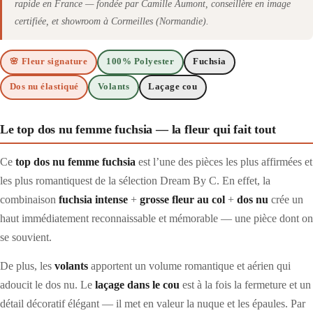
rapide en France — fondée par Camille Aumont, conseillère en image
certifiée, et showroom à Cormeilles (Normandie).
🌸 Fleur signature
100% Polyester
Fuchsia
Dos nu élastiqué
Volants
Laçage cou
Le top dos nu femme fuchsia — la fleur qui fait tout
Ce
top dos nu femme fuchsia
est l’une des pièces les plus affirmées et
les plus romantiquest de la sélection Dream By C. En effet, la
combinaison
fuchsia intense
+
grosse fleur au col
+
dos nu
crée un
haut immédiatement reconnaissable et mémorable — une pièce dont on
se souvient.
De plus, les
volants
apportent un volume romantique et aérien qui
adoucit le dos nu. Le
laçage dans le cou
est à la fois la fermeture et un
détail décoratif élégant — il met en valeur la nuque et les épaules. Par