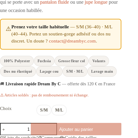
qui se porte avec un
pantalon fluide
ou une
jupe longue
pour
une occasion habillée.
Prenez votre taille habituelle
— S/M (36–40) · M/L
⚠️
(40–44). Portez un soutien-gorge adhésif ou dos nu
discret. Un doute ?
contact@dreambyc.com
.
100% Polyester
Fuchsia
Grosse fleur col
Volants
Dos nu élastiqué
Laçage cou
S/M · M/L
Lavage main
🚚
Livraison rapide Dream By C
— offerte dès 120 € en France
⚠️ Articles soldés : pas de remboursement ni échange.
Choix
S/M
M/L
quantité
Ajouter au panier
de
Dos
Liste de souhaits
Comparer
Guide des tailles