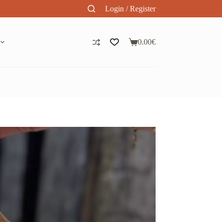
Login / Register
0.00
€
Panier
d’achat