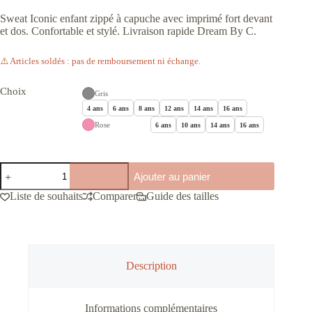
Sweat Iconic enfant zippé à capuche avec imprimé fort devant
et dos. Confortable et stylé. Livraison rapide Dream By C.
⚠️ Articles soldés : pas de remboursement ni échange.
Choix
Gris
4 ans
6 ans
8 ans
12 ans
14 ans
16 ans
Rose
6 ans
10 ans
14 ans
16 ans
quantité
Ajouter au panier
de
Sweats
Liste de souhaits
Comparer
Guide des tailles
zippés
ICONIC
à
capuches
enfants
Description
Informations complémentaires