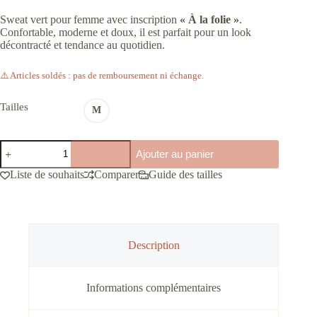
Sweat vert pour femme avec inscription
« À la folie »
.
Confortable, moderne et doux, il est parfait pour un look
décontracté et tendance au quotidien.
⚠️ Articles soldés : pas de remboursement ni échange.
Tailles
M
quantité
Ajouter au panier
de
Sweat
Liste de souhaits
Comparer
Guide des tailles
à
la
folie
vert
matchy
matchy
Description
femme
Informations complémentaires