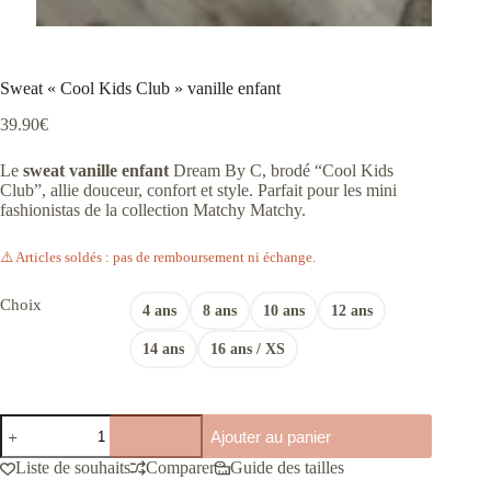
Sweat « Cool Kids Club » vanille enfant
39.90
€
Le
sweat vanille enfant
Dream By C, brodé “Cool Kids
Club”, allie douceur, confort et style. Parfait pour les mini
fashionistas de la collection Matchy Matchy.
⚠️ Articles soldés : pas de remboursement ni échange.
Choix
4 ans
8 ans
10 ans
12 ans
14 ans
16 ans / XS
quantité
Ajouter au panier
de
Sweat
Liste de souhaits
Comparer
Guide des tailles
« Cool