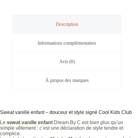
Kids
Club »
vanille
enfant
Description
Informations complémentaires
Avis (0)
À propos des marques
Sweat vanille enfant – douceur et style signé Cool Kids Club
Le
sweat vanille enfant
Dream By C est bien plus qu’un
simple vêtement : c’est une déclaration de style tendre et
complice.