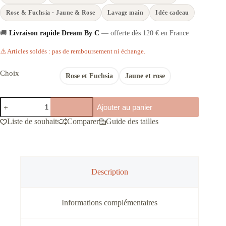
Rose & Fuchsia · Jaune & Rose
Lavage main
Idée cadeau
🚚
Livraison rapide Dream By C
— offerte dès 120 € en France
⚠️ Articles soldés : pas de remboursement ni échange.
Choix
Rose et Fuchsia
Jaune et rose
quantité
Ajouter au panier
de
Sacs
Liste de souhaits
Comparer
Guide des tailles
Cabas
Un
peu
d’amour
et
beaucoup
Description
de
soleil
Informations complémentaires