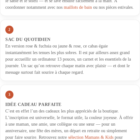
le sable et le soleil — et se lave ensuite facilement à la main. À
coordonner notamment avec nos
maillots de bain
ou nos pièces estivales.
2
SAC DU QUOTIDIEN
En version rose & fuchsia ou jaune & rose, ce cabas égaie
instantanément les tenues les plus sobres. Il est par ailleurs assez grand
pour accueillir un ordinateur 13 pouces, un carnet et les essentiels de la
journée. Un sac qu’on retrouve chaque matin avec plaisir — et dont le
message surtout fait sourire à chaque regard.
3
IDÉE CADEAU PARFAITE
C’est en effet l’un des cadeaux les plus appréciés de la boutique.
L’inscription est universelle, le format utile, la couleur joyeuse. À offrir
à une maman, une amie, une collègue ou une sœur — pour un
anniversaire, une fête des mères, un départ en retraite ou simplement
pour faire sourire. Retrouvez notre
sélection Mamans & Kids
pour