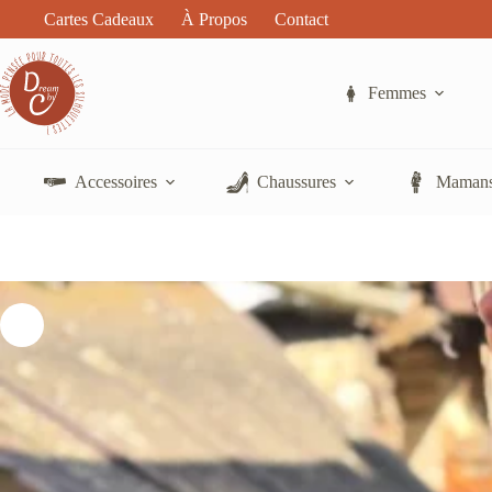
Passer
Cartes Cadeaux
À Propos
Contact
au
contenu
Femmes
Accessoires
Chaussures
Mamans