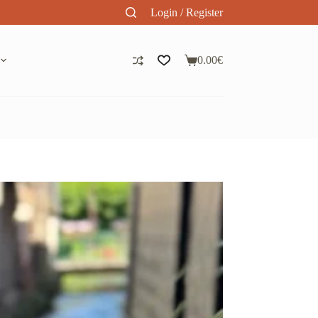
Login / Register
0.00
€
Panier
d’achat