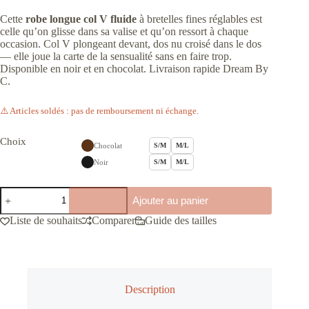
Cette
robe longue col V fluide
à bretelles fines réglables est
celle qu’on glisse dans sa valise et qu’on ressort à chaque
occasion. Col V plongeant devant, dos nu croisé dans le dos
— elle joue la carte de la sensualité sans en faire trop.
Disponible en noir et en chocolat. Livraison rapide Dream By
C.
⚠️ Articles soldés : pas de remboursement ni échange.
Choix
Chocolat
S/M
M/L
Noir
S/M
M/L
quantité
Ajouter au panier
de
Robes
Liste de souhaits
Comparer
Guide des tailles
longues
à
bretelles
Description