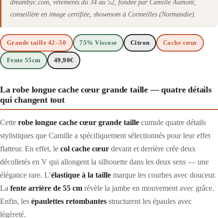
dreambyc.com, vêtements du 34 au 52, fondée par Camille Aumont,
conseillère en image certifiée, showroom à Cormeilles (Normandie).
Grande taille 42–50
75% Viscose
Citron
Cache cœur
Fente 55cm
49,90€
La robe longue cache cœur grande taille — quatre détails
qui changent tout
Cette
robe longue cache cœur grande taille
cumule quatre détails
stylistiques que Camille a spécifiquement sélectionnés pour leur effet
flatteur. En effet, le
col cache cœur
devant et derrière crée deux
décolletés en V qui allongent la silhouette dans les deux sens — une
élégance rare. L’
élastique à la taille
marque les courbes avec douceur.
La
fente arrière de 55 cm
révèle la jambe en mouvement avec grâce.
Enfin, les
épaulettes retombantes
structurent les épaules avec
légèreté.