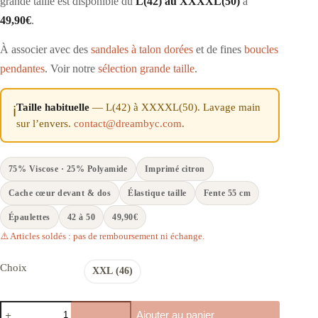
grande taille est disponible du
L(42) au XXXXL(50)
à
49,90€
.
À associer avec des
sandales à talon dorées
et de fines
boucles
pendantes
. Voir notre
sélection grande taille
.
Taille habituelle
— L(42) à XXXXL(50). Lavage main
ℹ️
sur l’envers.
contact@dreambyc.com
.
75% Viscose · 25% Polyamide
Imprimé citron
Cache cœur devant & dos
Élastique taille
Fente 55 cm
Épaulettes
42 à 50
49,90€
⚠️ Articles soldés : pas de remboursement ni échange.
Choix
XXL (46)
quantité
Ajouter au panier
de