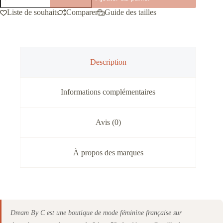
Robes
Liste de souhaits
Comparer
Guide des tailles
longues
imprimé
citron
pulpeuse
Description
Informations complémentaires
Avis (0)
À propos des marques
Dream By C est une boutique de mode féminine française sur