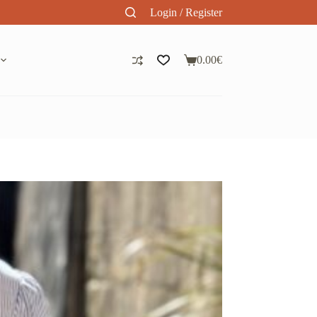
Login / Register
0.00
€
Panier
d’achat