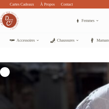
Passer
Cartes Cadeaux
À Propos
Contact
au
contenu
Femmes
Accessoires
Chaussures
Mamans