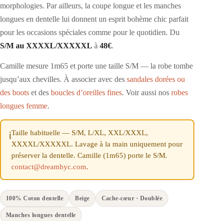
morphologies. Par ailleurs, la coupe longue et les manches
longues en dentelle lui donnent un esprit bohème chic parfait
pour les occasions spéciales comme pour le quotidien. Du
S/M au XXXXL/XXXXXL
à
48€
.
Camille mesure 1m65 et porte une taille S/M — la robe tombe
jusqu’aux chevilles. À associer avec des
sandales dorées ou
des boots
et des
boucles d’oreilles fines
. Voir aussi nos
robes
longues femme
.
Taille habituelle — S/M, L/XL, XXL/XXXL,
ℹ️
XXXXL/XXXXXL. Lavage à la main uniquement pour
préserver la dentelle. Camille (1m65) porte le S/M.
contact@dreambyc.com
.
100% Coton dentelle
Beige
Cache-cœur · Doublée
Manches longues dentelle