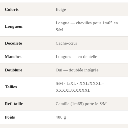
Coloris
Beige
Longue — chevilles pour 1m65 en
Longueur
S/M
Décolleté
Cache-cœur
Manches
Longues — en dentelle
Doublure
Oui — doublée intégrée
S/M · L/XL · XXL/XXXL ·
Tailles
XXXXL/XXXXXL
Ref. taille
Camille (1m65) porte le S/M
Poids
400 g