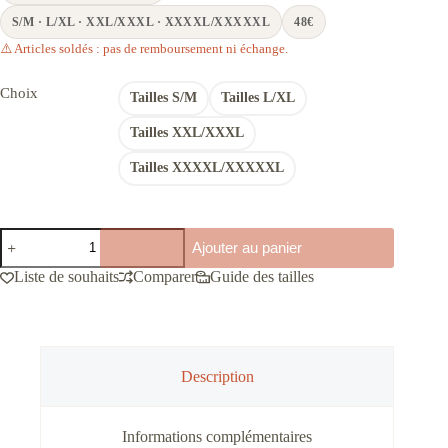
S/M · L/XL · XXL/XXXL · XXXXL/XXXXXL
48€
⚠️ Articles soldés : pas de remboursement ni échange.
Choix
Tailles S/M
Tailles L/XL
Tailles XXL/XXXL
Tailles XXXXL/XXXXXL
quantité
Ajouter au panier
de
Robe
Liste de souhaits
Comparer
Guide des tailles
bohème
manches
longues
Description
Informations complémentaires