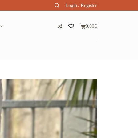
Login / Register
0.00
€
Panier
d’achat