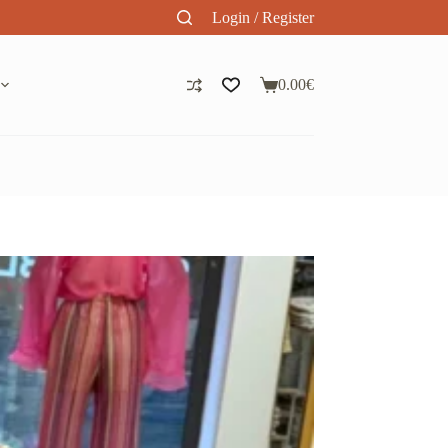
Login / Register
0.00
€
Panier
d’achat