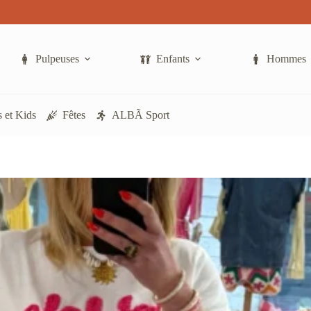
a
plusieurs
variations.
Les
options
Pulpeuses
Enfants
Hommes
peuvent
être
choisies
sur
 et Kids
Fêtes
ALBÃ Sport
la
page
du
produit