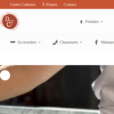
Passer
Cartes Cadeaux
À Propos
Contact
au
contenu
Femmes
Accessoires
Chaussures
Mamans