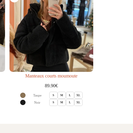
Manteaux courts moumoute
89.90
€
Taupe
S
M
L
XL
Noir
S
M
L
XL