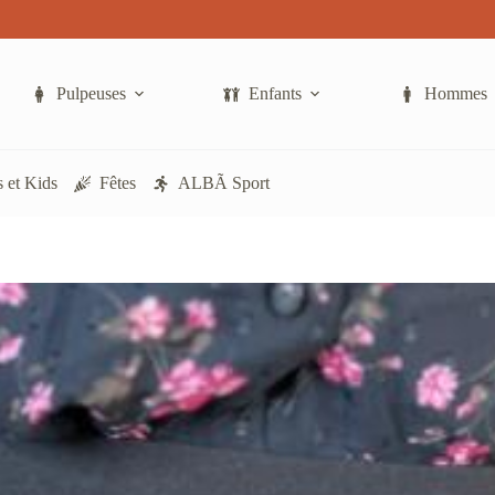
lusieurs
ariations.
Les
ptions
Pulpeuses
Enfants
Hommes
peuvent
tre
hoisies
ur
 et Kids
Fêtes
ALBÃ Sport
a
page
du
roduit