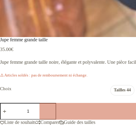
Jupe femme grande taille
35.00
€
Jupe femme grande taille noire, élégante et polyvalente. Une pièce facil
⚠️ Articles soldés : pas de remboursement ni échange.
Choix
Tailles 44
quantité
de
Jupe
femme
Liste de souhaits
Comparer
Guide des tailles
grande
taille