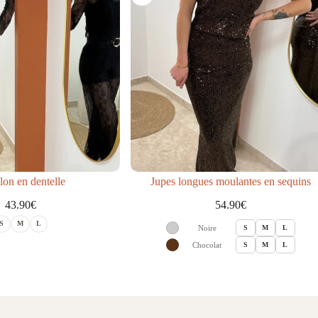
lon en dentelle
Jupes longues moulantes en sequins
43.90
€
54.90
€
S
M
L
Noire
S
M
L
Chocolat
S
M
L