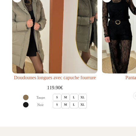
Doudounes longues avec capuche fourrure
Panta
119.90
€
Taupe
S
M
L
XL
Noir
S
M
L
XL