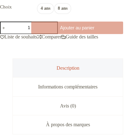
Choix
4 ans
8 ans
quantité
Ajouter au panier
de
Jean
Liste de souhaits
Comparer
Guide des tailles
brut
enfants
coeur
doré
Description
Informations complémentaires
Avis (0)
À propos des marques