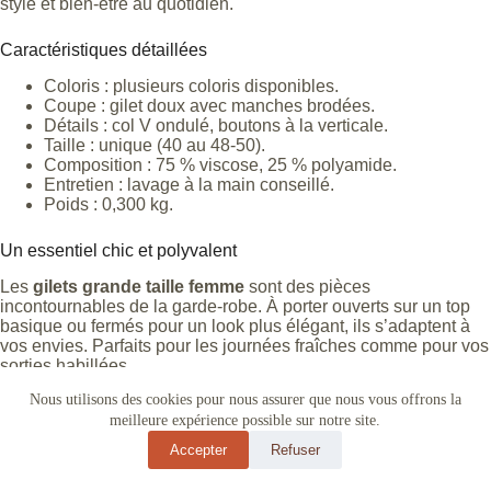
style et bien-être au quotidien.
Caractéristiques détaillées
Coloris : plusieurs coloris disponibles.
Coupe : gilet doux avec manches brodées.
Détails : col V ondulé, boutons à la verticale.
Taille : unique (40 au 48-50).
Composition : 75 % viscose, 25 % polyamide.
Entretien : lavage à la main conseillé.
Poids : 0,300 kg.
Un essentiel chic et polyvalent
Les
gilets grande taille femme
sont des pièces
incontournables de la garde-robe. À porter ouverts sur un top
basique ou fermés pour un look plus élégant, ils s’adaptent à
vos envies. Parfaits pour les journées fraîches comme pour vos
sorties habillées.
Nous utilisons des cookies pour nous assurer que nous vous offrons la
Pour plus d’inspirations sur les gilets tendances et grandes
meilleure expérience possible sur notre site.
tailles, consultez
Marie Claire Mode
, une référence
incontournable.
Accepter
Refuser