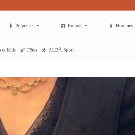
a
plusieurs
variations.
Les
options
Pulpeuses
Enfants
Hommes
peuvent
être
choisies
sur
 et Kids
Fêtes
ALBÃ Sport
la
page
du
produit