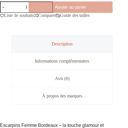
quantité
Ajouter au panier
de
Escarpins
Liste de souhaits
Comparer
Guide des tailles
à
talons
pointus
tendances
bordeaux
Description
Informations complémentaires
Avis (0)
À propos des marques
Escarpins Femme Bordeaux – la touche glamour et