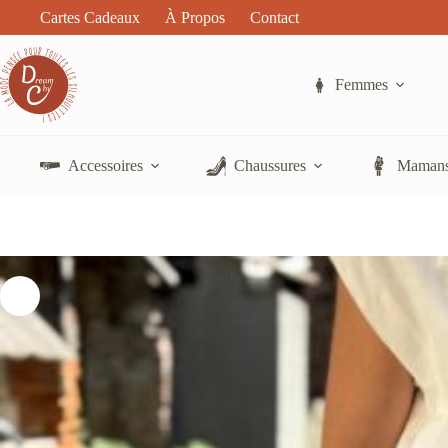
Passer
Cartes Cadeaux
À Propos
Contact
au
contenu
Femmes
Accessoires
Chaussures
Mamans