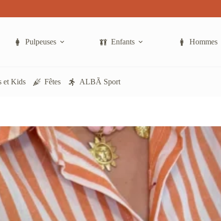
a
plusieurs
variations.
Les
options
Pulpeuses
Enfants
Hommes
peuvent
être
choisies
sur
 et Kids
Fêtes
ALBÃ Sport
la
page
du
produit