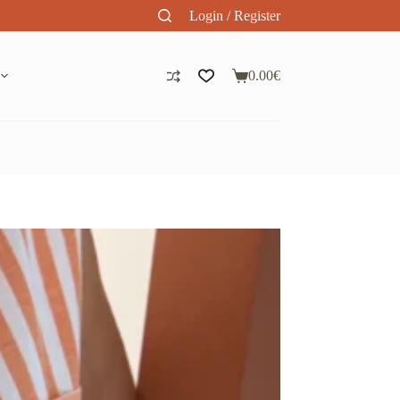
Login / Register
0.00
€
Panier
d’achat