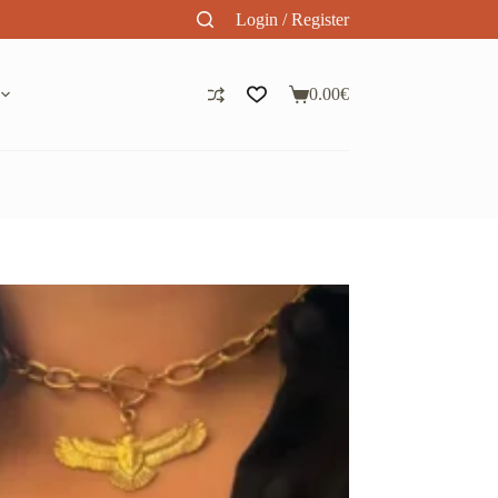
Login / Register
0.00
€
Panier
d’achat