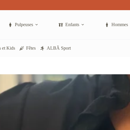
a
plusieurs
variations.
Les
options
Pulpeuses
Enfants
Hommes
peuvent
être
choisies
sur
 et Kids
Fêtes
ALBÃ Sport
la
page
du
produit