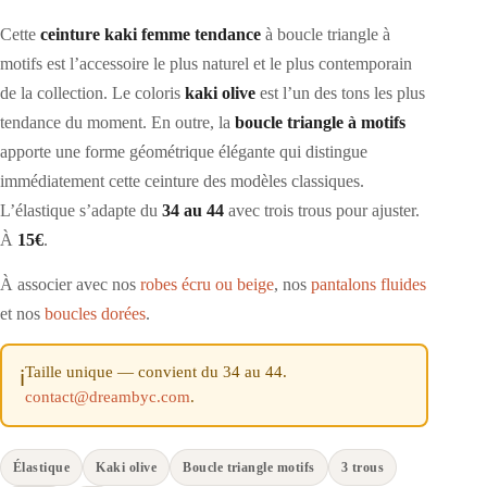
Cette
ceinture kaki femme tendance
à boucle triangle à
motifs est l’accessoire le plus naturel et le plus contemporain
de la collection. Le coloris
kaki olive
est l’un des tons les plus
tendance du moment. En outre, la
boucle triangle à motifs
apporte une forme géométrique élégante qui distingue
immédiatement cette ceinture des modèles classiques.
L’élastique s’adapte du
34 au 44
avec trois trous pour ajuster.
À
15€
.
À associer avec nos
robes écru ou beige
, nos
pantalons fluides
et nos
boucles dorées
.
Taille unique — convient du 34 au 44.
ℹ️
contact@dreambyc.com
.
Élastique
Kaki olive
Boucle triangle motifs
3 trous