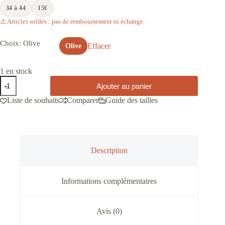
34 à 44
15€
⚠️ Articles soldés : pas de remboursement ni échange.
Choix
: Olive
Effacer
Olive
1 en stock
quantité
Ajouter au panier
de
Ceinture
Liste de souhaits
Comparer
Guide des tailles
kaki
boucle
triangle
a
motifs
Description
Informations complémentaires
Avis (0)