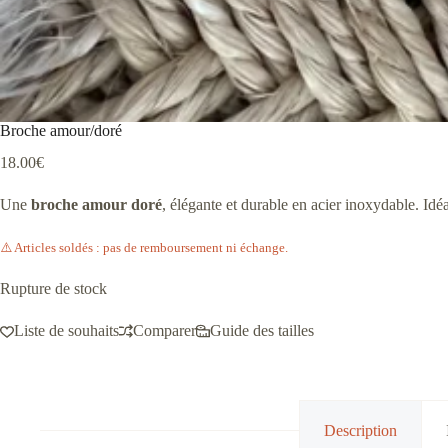
Broche amour/doré
18.00
€
Une
broche amour doré
, élégante et durable en acier inoxydable. Id
⚠️ Articles soldés : pas de remboursement ni échange.
Rupture de stock
Liste de souhaits
Comparer
Guide des tailles
Description