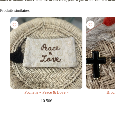
Produits similaires
Pochette « Peace & Love »
Broch
10.50
€