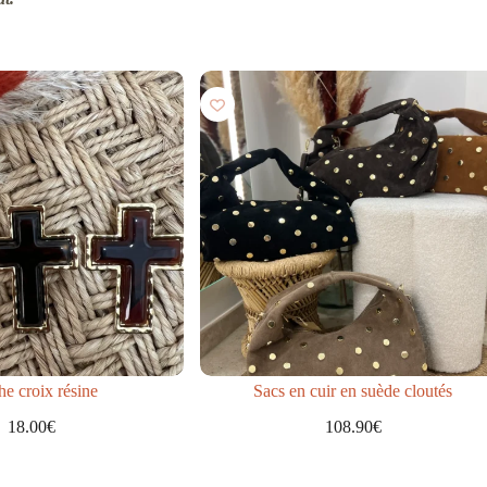
e croix résine
Sacs en cuir en suède cloutés
18.00
€
108.90
€