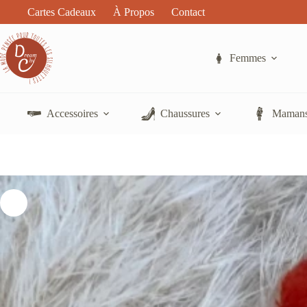
Passer
Cartes Cadeaux
À Propos
Contact
au
contenu
Femmes
Accessoires
Chaussures
Mamans