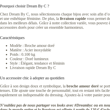
Pourquoi choisir Dream By C ?
Chez Dream By C, nous sélectionnons chaque bijou avec soin afin d’off
et une esthétique féminine. De plus, la
livraison rapide
vous permet de
dans les meilleurs délais. Grâce à notre collection variée, vous pouvez 
accessoires dorés pour créer un ensemble harmonieux.
Caractéristiques
Modèle : Broche amour doré
Matière : Acier inoxydable
Poids : 0.100 kg
Couleur : Doré lumineux
Style : Élégant, tendance et féminin
Livraison rapide Dream By C
Un accessoire chic à adopter au quotidien
Grâce à son design doux et symbolique, la
broche amour doré
se por
tenues. Elle ajoute une touche de personnalité, tout en restant très facile
rapidement un indispensable du dressing. Ajoutez-la à votre panier pour
N’oubliez pas de nous partager vos looks avec #Dreambyc ou en nous
dans le monde entier et la livraison est offerte à partir de 120 € d’ach