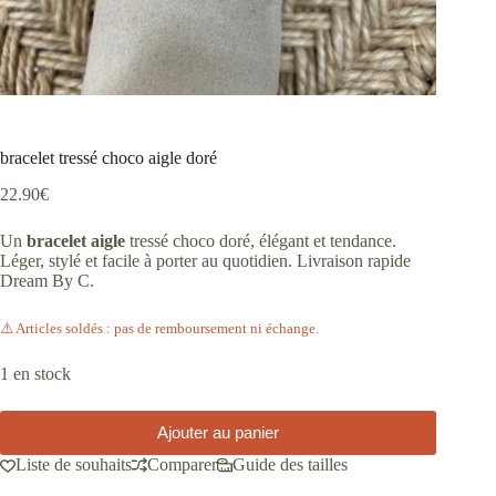
bracelet tressé choco aigle doré
22.90
€
Un
bracelet aigle
tressé choco doré, élégant et tendance.
Léger, stylé et facile à porter au quotidien. Livraison rapide
Dream By C.
⚠️ Articles soldés : pas de remboursement ni échange.
1 en stock
Ajouter au panier
Liste de souhaits
Comparer
Guide des tailles