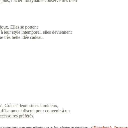
plus, l’acier inoxydable conserve très bien
joux. Elles se portent
à leur style intemporel, elles deviennent
e très belle idée cadeau.
ité. Grâce à leurs strass lumineux,
suffisamment discret pour convenir à un
ccessoires préférés.
 taguant sur vos photos sur les réseaux sociaux (
Facebook
,
Instag