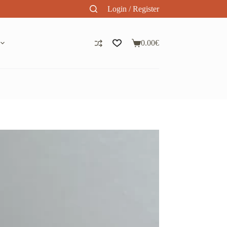
Login / Register
0.00
€
Panier
d’achat