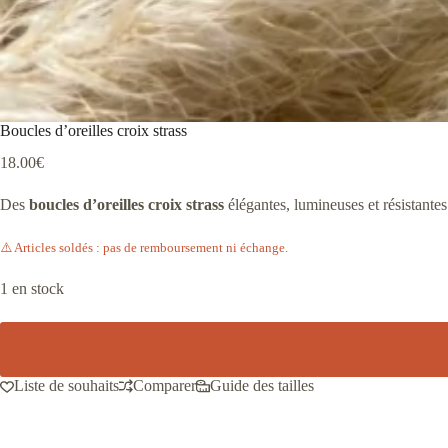
Boucles d’oreilles croix strass
18.00
€
Des
boucles d’oreilles croix strass
élégantes, lumineuses et résistante
⚠️ Articles soldés : pas de remboursement ni échange.
1 en stock
Liste de souhaits
Comparer
Guide des tailles