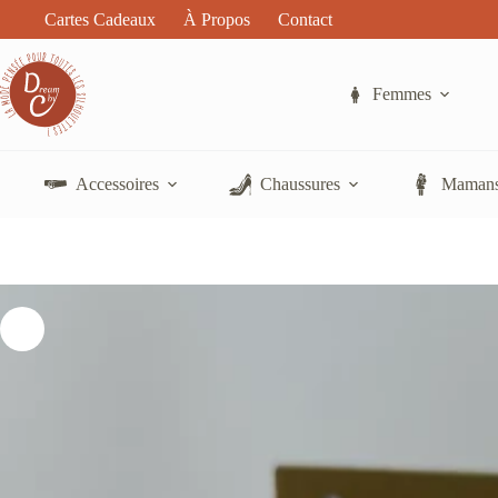
Passer
Cartes Cadeaux
À Propos
Contact
au
contenu
Femmes
Accessoires
Chaussures
Mamans