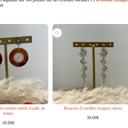
at.
es rondes motif ecaille de
Boucles d’oreilles longues strass
tortue
39.00
€
18.00
€