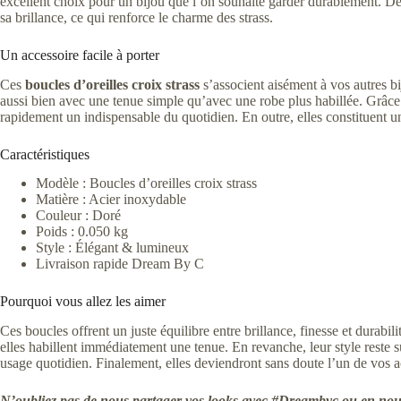
excellent choix pour un bijou que l’on souhaite garder durablement. De 
sa brillance, ce qui renforce le charme des strass.
Un accessoire facile à porter
Ces
boucles d’oreilles croix strass
s’associent aisément à vos autres bi
aussi bien avec une tenue simple qu’avec une robe plus habillée. Grâce 
rapidement un indispensable du quotidien. En outre, elles constituent un
Caractéristiques
Modèle : Boucles d’oreilles croix strass
Matière : Acier inoxydable
Couleur : Doré
Poids : 0.050 kg
Style : Élégant & lumineux
Livraison rapide Dream By C
Pourquoi vous allez les aimer
Ces boucles offrent un juste équilibre entre brillance, finesse et durabil
elles habillent immédiatement une tenue. En revanche, leur style reste 
usage quotidien. Finalement, elles deviendront sans doute l’un de vos a
N’oubliez pas de nous partager vos looks avec #Dreambyc ou en nous