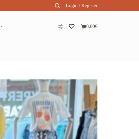
Login / Register
0.00
€
Panier
d’achat