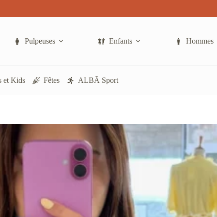
ieurs
ations.
ons
Pulpeuses
Enfants
Hommes
ent
sies
 et Kids
Fêtes
ALBÃ Sport
e
uit