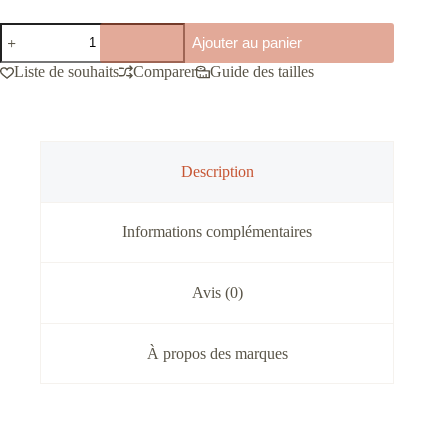
quantité
Ajouter au panier
de
Baskets
Liste de souhaits
Comparer
Guide des tailles
Vanessa
Wu
Scratch
Description
Informations complémentaires
Avis (0)
À propos des marques