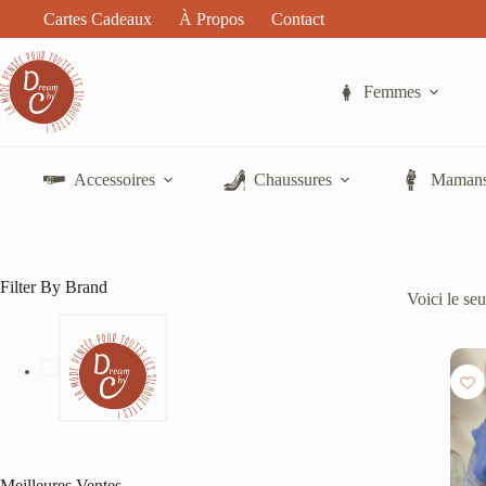
Passer
Cartes Cadeaux
À Propos
Contact
au
contenu
Femmes
Accessoires
Chaussures
Mamans
Filter By Brand
Voici le seu
Meilleures Ventes