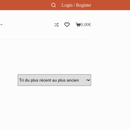
Login / Register
0.00
€
Panier
d’achat