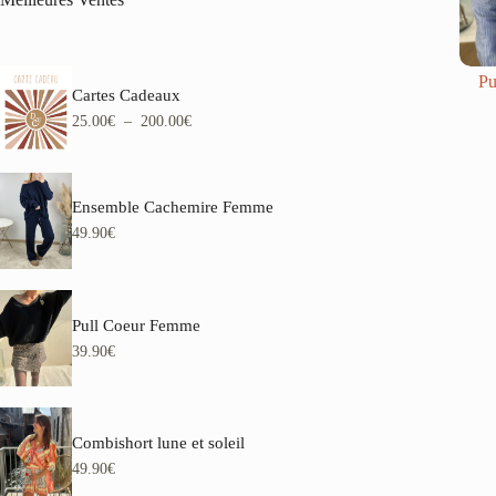
Pu
Cartes Cadeaux
P
25.00
€
–
200.00
€
l
a
g
e
Ensemble Cachemire Femme
d
e
49.90
€
p
r
i
x
Pull Coeur Femme
:
2
39.90
€
5
.
0
0
€
Combishort lune et soleil
à
49.90
€
2
0