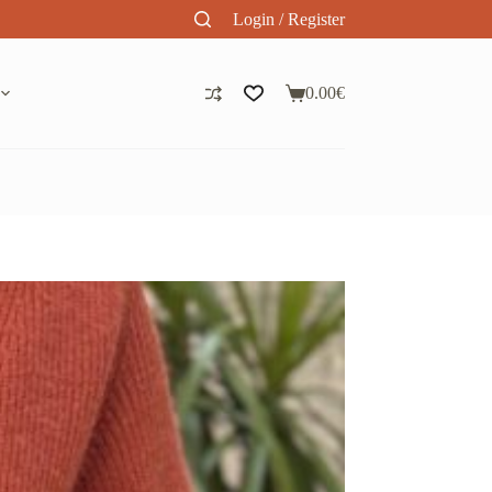
Login / Register
0.00
€
Panier
d’achat